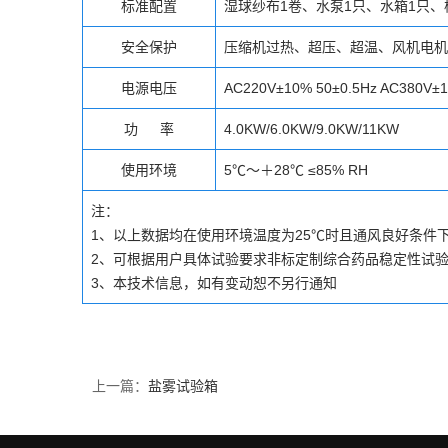
标准配置
湿球纱布1卷、水泵1只、水箱1只、
安全保护
压缩机过热、超压、超温、风机电机
电源电压
AC220V±10% 50±0.5Hz AC380V±1
功 率
4.0KW/6.0KW/9.0KW/11KW
使用环境
5℃～＋28℃ ≤85% RH
注：
1、以上数据均在使用环境温度为25℃时且通风良好条件
2、可根据用户具体试验要求非标定制综合药品稳定性试
3、本技术信息，如有变动恕不另行通知
上一篇：
盐雾试验箱