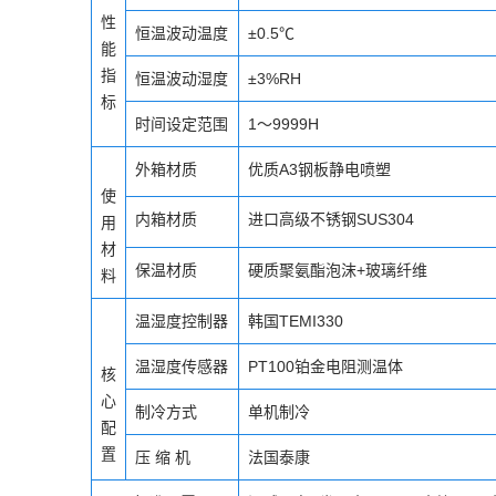
性
恒温波动温度
±0.5℃
能
指
恒温波动湿度
±3%RH
标
时间设定范围
1～9999H
外箱材质
优质A3钢板静电喷塑
使
内箱材质
进口高级不锈钢SUS304
用
材
保温材质
硬质聚氨酯泡沫+玻璃纤维
料
温湿度控制器
韩国TEMI330
温湿度传感器
PT100铂金电阻测温体
核
心
制冷方式
单机制冷
配
置
压 缩 机
法国泰康