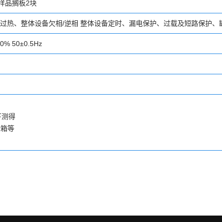
样品搁板2块
过热、整体设备欠相/逆相 整体设备定时、漏电保护、过载及短路保护、
0% 50±0.5Hz
下测得
验箱等