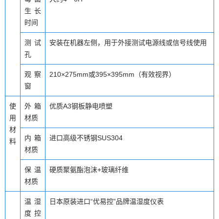
生长
时间
测试
安装在机器左侧，用于外接测试电源线或信号线使用
孔
观察
210×275mm或395×395mm（有效视界）
窗
使
外箱
优质A3钢板静电喷塑
用
材质
材
内箱
进口高级不锈钢SUS304
料
材质
保温
硬质聚氨酯泡沫+玻璃纤维
材质
温湿
日本原装进口“优易控”品牌温湿度仪表
度控