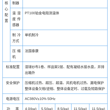
核
制器
心
温湿
PT100铂金电阻测温体
配
度传
置
感器
制冷
单机制冷
方式
压 缩
法国泰康
机
标准配置
湿球纱布1卷、样品架2层、配有凝结水接水盘，并排
出箱外
安全保护
压缩机过热、超压、超温、风机电机过热、漏电保护
整体设备欠相/逆相、整体设备定时、过载及短路保护
电源电压
AC380V±10% 50Hz
功 率
4.0(kw)
5.5(kw)
8.5(kw)
11.5(kw)
11.5(kw)