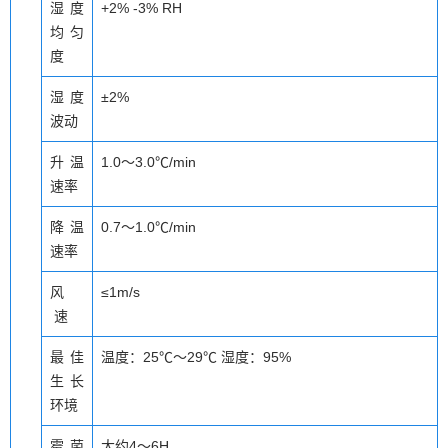
湿度
+2% -3% RH
均匀
度
湿度
±2%
波动
升温
1.0～3.0℃/min
速率
降温
0.7～1.0℃/min
速率
风
≤1m/s
速
最佳
温度：25℃～29℃ 湿度：95%
生长
环境
霉菌
大约4～6H