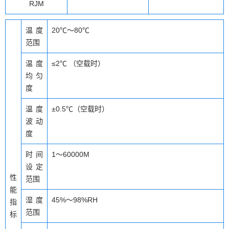
RJM
温度
20℃～80℃
范围
温度
≤2℃ （空载时）
均匀
度
温度
±0.5℃（空载时）
波动
度
时间
1～60000M
设定
性
范围
能
湿度
45%～98%RH
指
范围
标