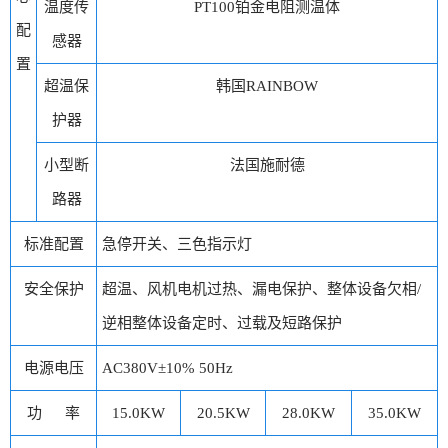
温度传
PT100铂金电阻测温体
配
感器
置
超温保
韩国RAINBOW
护器
小型断
法国施耐德
路器
标准配置
急停开关、三色指示灯
安全保护
超温、风机电机过热、漏电保护、整体设备欠相/
逆相整体设备定时、过载及短路保护
电源电压
AC380V±10% 50Hz
功 率
15.0KW
20.5KW
28.0KW
35.0KW