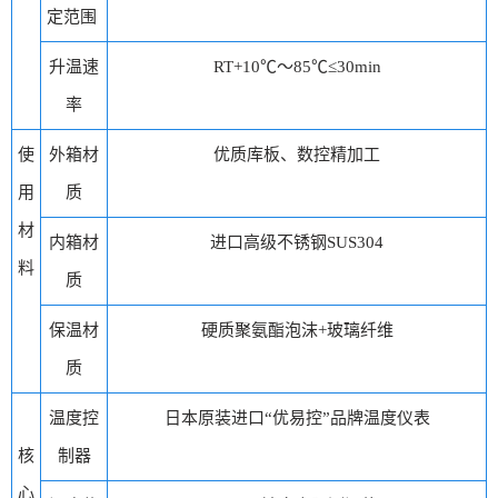
定范围
升温速
RT+10℃～85℃≤30min
率
使
外箱材
优质库板、数控精加工
用
质
材
内箱材
进口高级不锈钢SUS304
料
质
保温材
硬质聚氨酯泡沫+玻璃纤维
质
温度控
日本原装进口“优易控”品牌温度仪表
核
制器
心